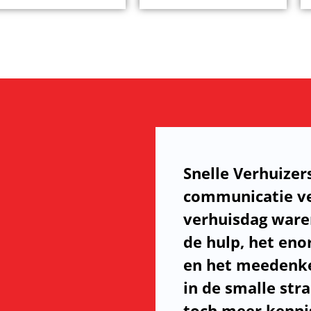
Snelle Verhuizer
communicatie ve
verhuisdag ware
de hulp, het en
en het meedenke
in de smalle str
toch meer kennis