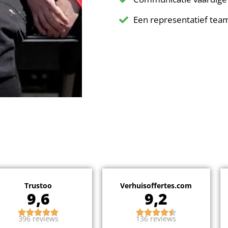
Een representatief tea
Trustoo
Verhuisoffertes.com
9,6
9,2
396 reviews
136 reviews