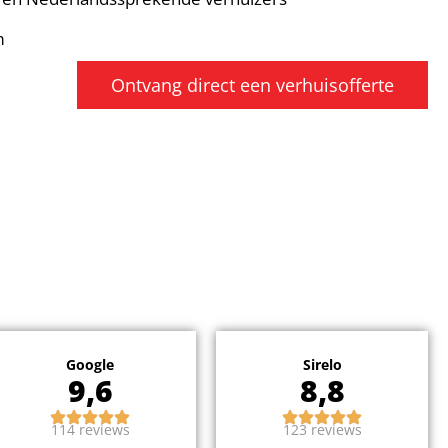
m
Ontvang direct een verhuisofferte
Google
Sirelo
9,6
8,8
114 reviews
123 reviews