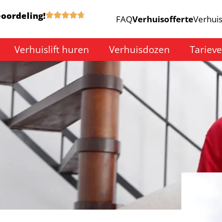
eoordeling!
FAQ
Verhuisofferte
Verhuis
Verhuislift huren
Verhuisdozen
Tariev