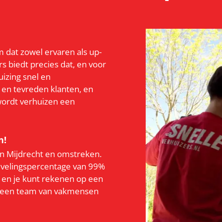
m dat zowel ervaren als up-
s biedt precies dat, en voor
uizing snel en
 en tevreden klanten, en
 wordt verhuizen een
n!
 in Mijdrecht en omstreken.
evelingspercentage van 99%
, en je kunt rekenen op een
r een team van vakmensen