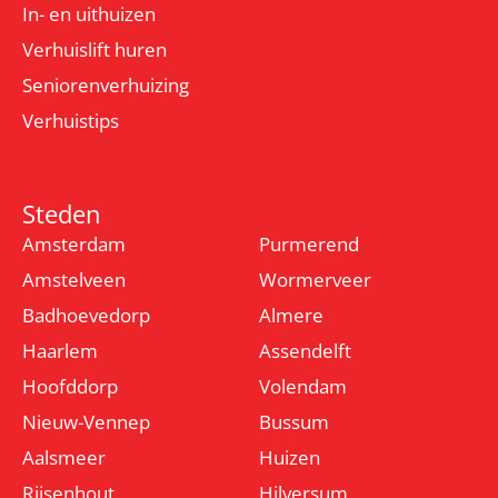
In- en uithuizen
Verhuislift huren
Seniorenverhuizing
Verhuistips
Steden
Amsterdam
Purmerend
Amstelveen
Wormerveer
Badhoevedorp
Almere
Haarlem
Assendelft
Hoofddorp
Volendam
Nieuw-Vennep
Bussum
Aalsmeer
Huizen
Rijsenhout
Hilversum