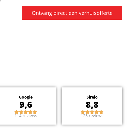
Ontvang direct een verhuisofferte
Google
Sirelo
9,6
8,8
114 reviews
123 reviews