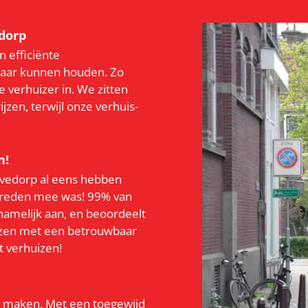
dorp
 efficiënte
baar kunnen houden. Zo
 verhuizer in. We zitten
zen, terwijl onze verhuis-
n!
oevedorp al eens hebben
evreden mee was! 99% van
 namelijk aan, en beoordeelt
uizen met een betrouwbaar
t verhuizen!
te maken. Met een toegewijd