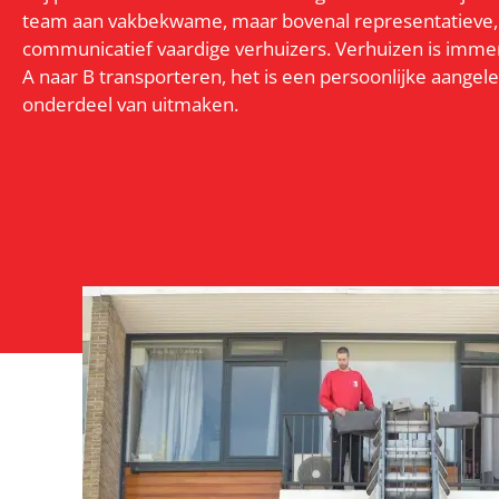
team aan vakbekwame, maar bovenal representatieve, 
communicatief vaardige verhuizers. Verhuizen is immer
A naar B transporteren, het is een persoonlijke aange
onderdeel van uitmaken.