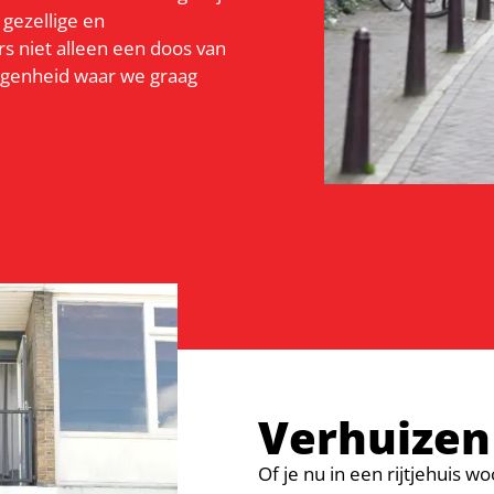
gezellige en
s niet alleen een doos van
legenheid waar we graag
Verhuizen
Of je nu in een rijtjehuis 