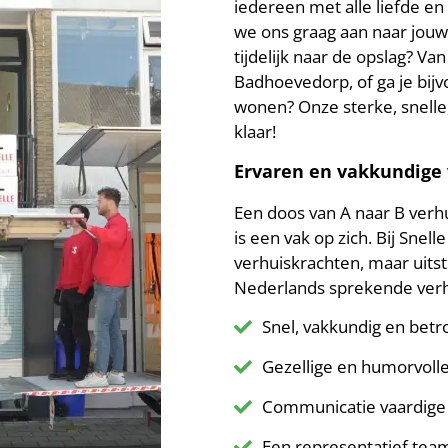
iedereen met alle liefde en 
we ons graag aan naar jou
tijdelijk naar de opslag? 
Badhoevedorp, of ga je bi
wonen? Onze sterke, snelle
klaar!
Ervaren en vakkundige 
Een doos van A naar B verhu
is een vak op zich. Bij Sn
verhuiskrachten, maar uit
Nederlands sprekende verh
Snel, vakkundig en bet
Gezellige en humorvolle
Communicatie vaardige
Een representatief tea