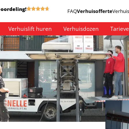
eoordeling!
FAQ
Verhuisofferte
Verhuis
Verhuislift huren
Verhuisdozen
Tariev