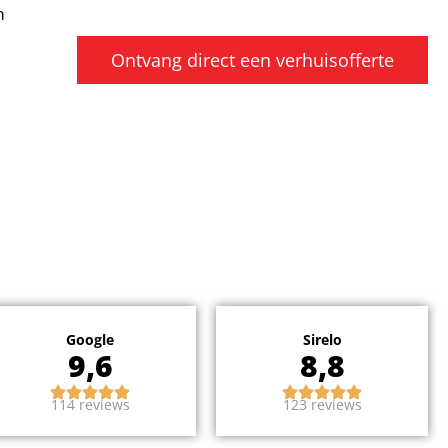
m
Ontvang direct een verhuisofferte
Google
Sirelo
9,6
8,8
114 reviews
123 reviews