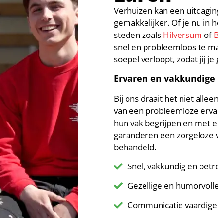
Verhuizen kan een uitdagin
gemakkelijker. Of je nu in h
steden zoals
Hilversum
of
snel en probleemloos te ma
soepel verloopt, zodat jij j
Ervaren en vakkundige 
Bij ons draait het niet allee
van een probleemloze ervar
hun vak begrijpen en met e
garanderen een zorgeloze v
behandeld.
Snel, vakkundig en bet
Gezellige en humorvolle
Communicatie vaardige