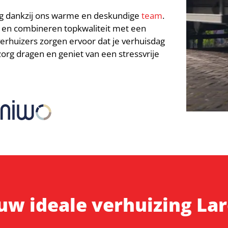
ing dankzij ons warme en deskundige
team
.
s en combineren topkwaliteit met een
verhuizers zorgen ervoor dat je verhuisdag
zorg dragen en geniet van een stressvrije
uw ideale verhuizing La