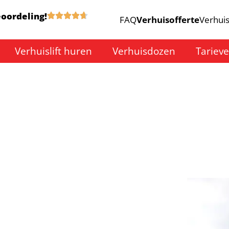
eoordeling!
FAQ
Verhuisofferte
Verhuis
Verhuislift huren
Verhuisdozen
Tariev