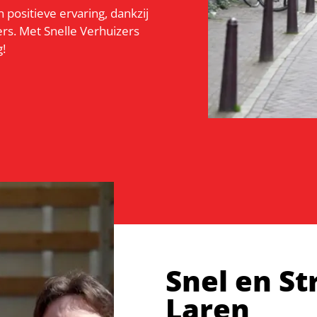
positieve ervaring, dankzij
rs. Met Snelle Verhuizers
g!
Snel en St
Laren