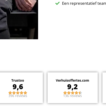
Een representatief tea
Trustoo
Verhuisoffertes.com
9,6
9,2
396 reviews
136 reviews