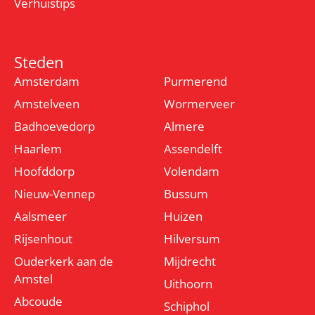
Verhuistips
Steden
Amsterdam
Purmerend
Amstelveen
Wormerveer
Badhoevedorp
Almere
Haarlem
Assendelft
Hoofddorp
Volendam
Nieuw-Vennep
Bussum
Aalsmeer
Huizen
Rijsenhout
Hilversum
Ouderkerk aan de
Mijdrecht
Amstel
Uithoorn
Abcoude
Schiphol