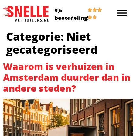
9,6
beoordeling!
Categorie:
Niet
gecategoriseerd
Waarom is verhuizen in
Amsterdam duurder dan in
andere steden?