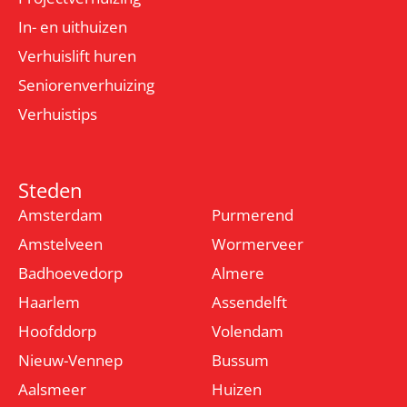
In- en uithuizen
Verhuislift huren
Seniorenverhuizing
Verhuistips
Steden
Amsterdam
Purmerend
Amstelveen
Wormerveer
Badhoevedorp
Almere
Haarlem
Assendelft
Hoofddorp
Volendam
Nieuw-Vennep
Bussum
Aalsmeer
Huizen