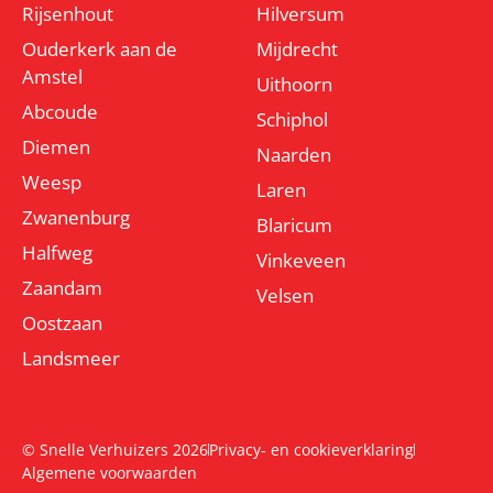
Rijsenhout
Hilversum
Ouderkerk aan de
Mijdrecht
Amstel
Uithoorn
Abcoude
Schiphol
Diemen
Naarden
Weesp
Laren
Zwanenburg
Blaricum
Halfweg
Vinkeveen
Zaandam
Velsen
Oostzaan
Landsmeer
© Snelle Verhuizers 2026
Privacy- en cookieverklaring
Algemene voorwaarden