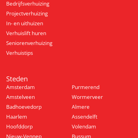
Bedrijfsverhuizing
Projectverhuizing
In- en uithuizen
Verhuislift huren
Seniorenverhuizing
Verhuistips
Steden
Amsterdam
Purmerend
Amstelveen
Wormerveer
Badhoevedorp
Almere
Haarlem
Assendelft
Hoofddorp
Volendam
Nieuw-Vennep
Bussum