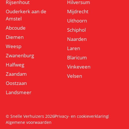
Rijsenhout
Hilversum
Ouderkerk aan de
Mijdrecht
Amstel
Uithoorn
Abcoude
Schiphol
Diemen
Naarden
Weesp
Laren
Zwanenburg
Blaricum
Halfweg
Vinkeveen
Zaandam
Velsen
Oostzaan
Landsmeer
© Snelle Verhuizers 2026
Privacy- en cookieverklaring
Algemene voorwaarden