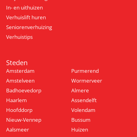
In- en uithuizen
Verhuislift huren
Seniorenverhuizing
Verhuistips
Steden
Amsterdam
Purmerend
Amstelveen
Wormerveer
Badhoevedorp
Almere
Haarlem
Assendelft
Hoofddorp
Volendam
Nieuw-Vennep
Bussum
Aalsmeer
Huizen