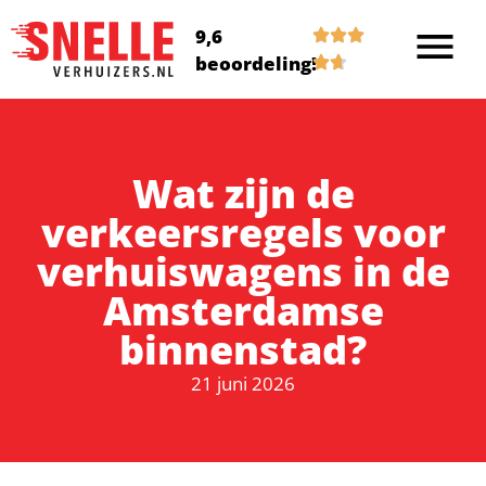
9,6
beoordeling!
Wat zijn de
verkeersregels voor
verhuiswagens in de
Amsterdamse
binnenstad?
21 juni 2026